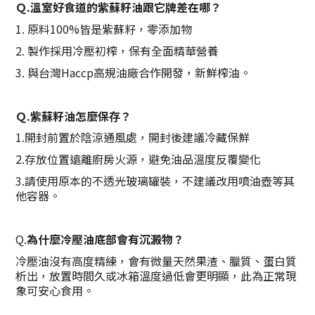
Ｑ.溫室好食道的紫蘇籽
油跟它牌差在哪
？
1. 原料100%皆是紫蘇籽，零添加物
2. 製作採用
冷壓初榨
，保有全面精華營養
3. 與台灣Haccp高規油廠合作開發，新鮮榨油。
Ｑ.紫蘇籽油怎麼保存？
1.開封前置於陰涼通風處，開封後建議冷藏保鮮
2.存放位置遠離廚房火源，避免油品溫度反覆變化
3.請使用原本的不透光玻璃罐裝，不建議改用噴油壺等其
他容器。
Q.
為什麼冷壓油底部會有沉澱物？
冷壓油沒有高度精練，會有微量天然果渣、臘質、蛋白質
析出，放置時間久或冰箱溫度過低會更明顯，此為正常現
象可安心食用。