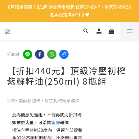
8月限定優惠｜8/1起 飽食燕麥脆脆 任選3件89折，全家取貨前50
8月限定優惠｜8/1起 飽食燕麥脆脆 任選3件89折，全家取貨前50
名再送霜淇淋*1🍦❤️
名再送霜淇淋*1🍦❤️
新會員🎁｜註冊會員即送$50購物金
中秋禮盒優惠｜單盒折起，最高享9折再送蛋白麵*1👍🏻✨
分享到
【折扣440元】頂級冷壓初榨
8月限定優惠｜8/1起 飽食燕麥脆脆 任選3件89折，全家取貨前50
紫蘇籽油(250ml) 8瓶組
名再送霜淇淋*1🍦❤️
100%紫蘇籽初榨，厚工耗時精華淬煉
． 此為優惠免運組，不得再使用折扣碼
．
如需更大量，可洽詢
客服
報價
． 榨油全程控制30度內，保留全部營養
． 含92%不飽和脂肪酸，比橄欖油更高