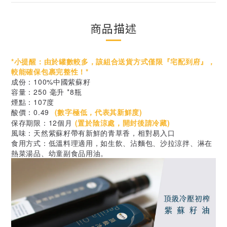
商品描述
*小提醒：由於罐數較多，該組合送貨方式僅限『宅配到府』，
較能確保包裹完整性！
*
成份：100%中國紫蘇籽
容量：250 毫升 *8瓶
煙點：107度
酸價：0.49
(數字極低，代表其新鮮度
)
保存期限：12個月
(
置於陰涼處，開封後請冷藏)
風味：天然紫蘇籽帶有新鮮的青草香，相對易入口
食用方式：低溫料理適用，如生飲、沾麵包、沙拉涼拌、淋在
熱菜湯品、幼童副食品用油。