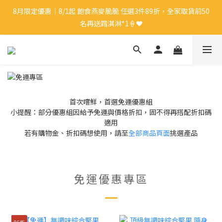
8月限定優惠｜8/1起 飽食燕麥脆脆 任選3件89折，全家取貨前50
8月限定優惠｜8/1起 飽食燕麥脆脆 任選3件89折，全家取貨前50
名再送霜淇淋*1🍦❤️
名再送霜淇淋*1🍦❤️
新會員🎁｜註冊會員即送$50購物金
中秋禮盒優惠｜單盒折起，最高享9折再送蛋白麵*1👍🏻✨
首次嚐鮮，首選免運優惠組
小提醒：部分優惠組因給予免運與價格折扣，固不得再搭配折扣碼
8月限定優惠｜8/1起 飽食燕麥脆脆 任選3件89折，全家取貨前50
適用
名再送霜淇淋*1🍦❤️
若有購物金、折扣碼想使用，請至
全部商品頁面
挑選產品
免運優惠專區