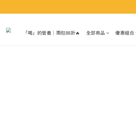
8月限
「喝」的營養｜兩包88折🔥
全部商品
優惠組合
8月限