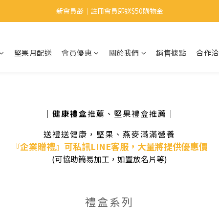
定優惠｜8/1起 飽食燕麥脆脆 任選3件89折，全家取貨前50名再送霜淇淋*1
新會員🎁｜註冊會員即送$50購物金
中秋禮盒優惠｜單盒折起，最高享9折再送蛋白麵*1👍🏻✨
堅果月配送
會員優惠
關於我們
銷售據點
合作洽
定優惠｜8/1起 飽食燕麥脆脆 任選3件89折，全家取貨前50名再送霜淇淋*1
｜健康禮盒
推薦、堅果禮盒推薦
｜
送禮送健康，堅果、燕麥滿滿營養
『企業贈禮』可私訊LINE客服，大量將提供優惠價
(可協助簡易加工，如置放名片等)
禮盒系列