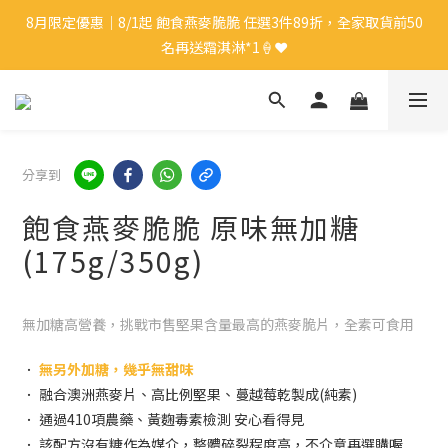
8月限定優惠｜8/1起 飽食燕麥脆脆 任選3件89折，全家取貨前50
8月限定優惠｜8/1起 飽食燕麥脆脆 任選3件89折，全家取貨前50
名再送霜淇淋*1🍦❤️
名再送霜淇淋*1🍦❤️
新會員🎁｜註冊會員即送$50購物金
中秋禮盒優惠｜單盒折起，最高享9折再送蛋白麵*1👍🏻✨
分享到
飽食燕麥脆脆 原味無加糖
8月限定優惠｜8/1起 飽食燕麥脆脆 任選3件89折，全家取貨前50
(175g/350g)
名再送霜淇淋*1🍦❤️
無加糖高營養，挑戰市售堅果含量最高的燕麥脆片，全素可食用
．
無另外加糖，幾乎無甜味
． 融合澳洲燕麥片、高比例堅果、蔓越莓乾製成(純素)
． 通過410項農藥、黃麴毒素檢測 安心看得見
． 該配方沒有糖作為媒介，整體碎裂程度高，不介意再選購喔