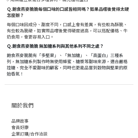
Ｑ.飽食燕麥脆脆每個口味的口感皆相同嗎？如果品嚐後覺得太硬
怎麼辦？
每個口味因成分、甜度不同，口感上會有差異，有些較為酥脆、
有些較為脆硬，如實際品嚐後覺得硬度過高，可以搭配優格、牛
奶食用，會更容易入口。
Ｑ.飽食燕麥脆脆 無加糖系列與其他系列不同之處？
飽食燕麥脆脆有「多堅果」、「無加糖」、「高蛋白」三種系
列，無加糖系列製作時無使用蜂蜜、糖漿等甜味來源，適合嚴格
控糖、完全不愛甜味的顧客，同時也更能品嘗到穀物與堅果的原
始香氣！
關於我們
品牌故事
會員好康
企業訂購/合作洽談