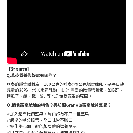
【常見問題】
Q.燕麥營養與好處有哪些？
燕麥的膳食纖維高，100公克的燕麥含9公克膳食纖維，是每日建
議量的36%，增加腸胃乳動，此外 豐富的​微量營養素，如B群、
鉀離子、鎂、鐵、鋅...等也是備受寵愛的原因。
Ｑ.飽食燕麥脆脆的特色？與坊間Granola燕麥脆片差異？
加入超高比例堅果，每口都有不只一種堅果
✅
嚴格的糖分控管，全口味皆不膩口
✅
零化學添加，經的起檢驗的營養標示
✅
用無糖豆漿混合多種食材，補充植物蛋白
✅