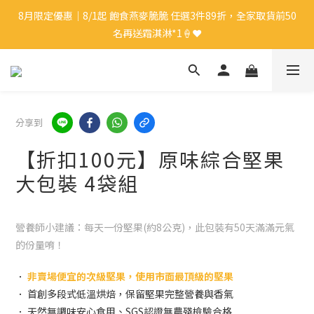
8月限定優惠｜8/1起 飽食燕麥脆脆 任選3件89折，全家取貨前50
8月限定優惠｜8/1起 飽食燕麥脆脆 任選3件89折，全家取貨前50
名再送霜淇淋*1🍦❤️
名再送霜淇淋*1🍦❤️
新會員🎁｜註冊會員即送$50購物金
中秋禮盒優惠｜單盒折起，最高享9折再送蛋白麵*1👍🏻✨
分享到
【折扣100元】原味綜合堅果
8月限定優惠｜8/1起 飽食燕麥脆脆 任選3件89折，全家取貨前50
大包裝 4袋組
名再送霜淇淋*1🍦❤️
營養師小建議：每天一份堅果(約8公克)，此包裝有50天滿滿元氣
的份量唷！
．
非賣場便宜的次級堅果，使用市面最頂級的堅果
． 首創多段式低溫烘焙，保留堅果完整營養與香氣
． 天然無調味安心食用、SGS認證無農殘檢驗合格