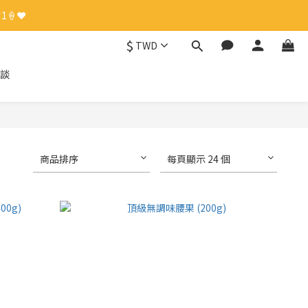
🍦❤️
🍦❤️
$
TWD
談
🍦❤️
商品排序
每頁顯示 24 個