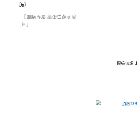
脆〗
〖團購專屬 高蛋白燕麥脆
片〗
頂級無調味腰