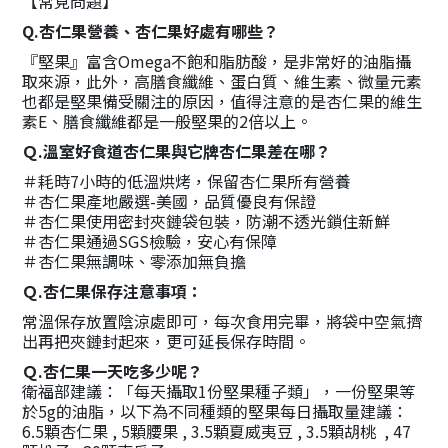
【常見問題】
Q.杏仁果營養、杏仁果好處有哪些？
『堅果』富含Omega不飽和脂肪酸，是非常好的油脂攝
取來源，此外，高膳食纖維、蛋白質、維生素、微量元素
也都是堅果備受關注的原因，值得注意的是杏仁果的維生
素E、膳食纖維都是一般堅果的2倍以上。
Ｑ.溫室好食道杏仁果與它牌杏仁果差在哪？
＃耗時7小時的低溫烘烤，保留杏仁果所有營養
＃杏仁果產地嚴選-美國，品質優良有保證
＃杏仁果使用密封夾鏈袋包裝，防潮不透光鎖住新鮮
＃杏仁果通過SGS檢驗，安心有保障
＃杏仁果無調味、零添加無負擔
Ｑ.杏仁果保存注意事項：
常溫保存放置陰涼處即可，每次食用完畢，將袋中空氣擠
出再把夾鏈封起來，更可延長保存時間。
Ｑ.杏仁果一天吃多少呢？
衛福部建議：「每天攝取1份堅果種子類」，一份堅果等
於5g的油脂，以下為不同種類的堅果每日攝取量建議：
6.5顆杏仁果 , 5顆腰果 , 3.5顆夏威夷豆 , 3.5顆胡桃 , 47