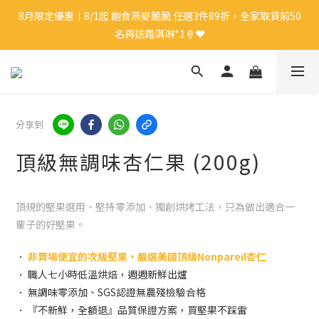
8月限定優惠｜8/1起 飽食燕麥脆脆 任選3件89折，全家取貨前50
8月限定優惠｜8/1起 飽食燕麥脆脆 任選3件89折，全家取貨前50
名再送霜淇淋*1🍦❤️
名再送霜淇淋*1🍦❤️
新會員🎁｜註冊會員即送$50購物金
8月限定優惠｜8/1起 飽食燕麥脆脆 任選3件89折，全家取貨前50
分享到
名再送霜淇淋*1🍦❤️
頂級無調味杏仁果 (200g)
頂規的堅果選用、堅持零添加、獨創烘烤工法，只為做出適合一
輩子的好堅果。
．
非賣場便宜的次級堅果，嚴選美國頂級Nonpareil杏仁
． 職人七小時低溫烘焙，週週新鮮出爐
． 無調味零添加、SGS認證無農殘檢驗合格
． 『不新鮮，全額退』品質保證方案，買堅果不踩雷