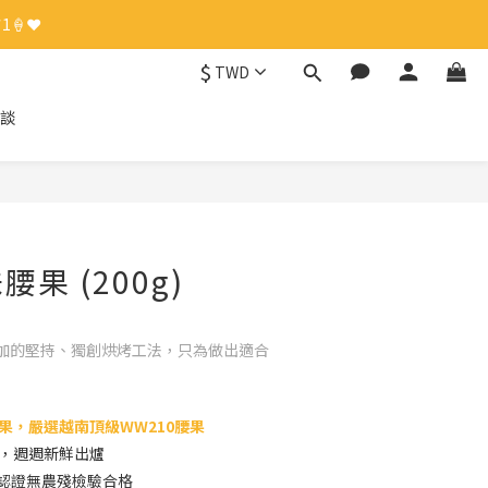
🍦❤️
🍦❤️
$
TWD
談
🍦❤️
立即購買
果 (200g)
加的堅持、獨創烘烤工法，只為做出適合
果，嚴選越南頂級WW210腰果
焙，週週新鮮出爐
S認證無農殘檢驗合格