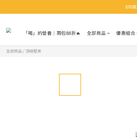
8月限
8月限
「喝」的營養｜兩包88折🔥
全部商品
優惠組合
8月限
全部商品
/
頂級堅果