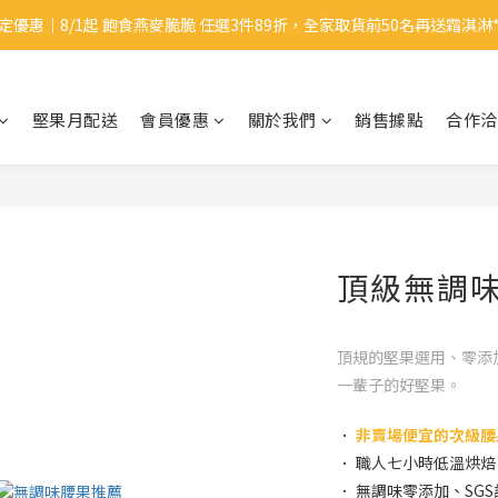
定優惠｜8/1起 飽食燕麥脆脆 任選3件89折，全家取貨前50名再送霜淇淋*1
定優惠｜8/1起 飽食燕麥脆脆 任選3件89折，全家取貨前50名再送霜淇淋*1
新會員🎁｜註冊會員即送$50購物金
堅果月配送
會員優惠
關於我們
銷售據點
合作洽
中秋禮盒優惠｜單盒折起，最高享9折再送蛋白麵*1👍🏻✨
定優惠｜8/1起 飽食燕麥脆脆 任選3件89折，全家取貨前50名再送霜淇淋*1
頂級無調味腰
頂規的堅果選用、零添
一輩子的好堅果。
．
非賣場便宜的次級腰
． 職人七小時低溫烘
． 無調味零添加、SG