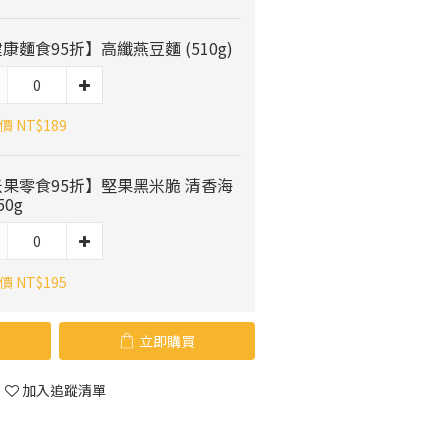
康麵食95折】高纖燕豆麵 (510g)
 NT$189
米果零食95折】堅果黑米脆 清香海
50g
 NT$195
立即購買
加入追蹤清單