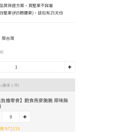
』品質保證方案，買堅果不踩雷
份堅果(約5顆腰果)，該包有25天份
｜限台灣
00
品
(最多 1 件)
無負擔零食】飽食燕麥脆脆 原味無
糖
 NT$219